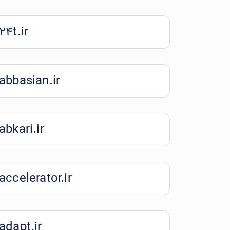
24t.ir
abbasian.ir
abkari.ir
accelerator.ir
adapt.ir